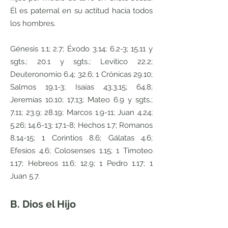
Él es paternal en su actitud hacia todos
los hombres.
Génesis 1.1; 2.7; Éxodo 3.14; 6.2-3; 15.11 y
sgts.; 20.1 y sgts.; Levítico 22.2;
Deuteronomio 6.4; 32.6; 1 Crónicas 29.10;
Salmos 19.1-3; Isaías 43.3,15; 64.8;
Jeremías 10.10; 17.13; Mateo 6.9 y sgts.;
7.11; 23.9; 28.19; Marcos 1.9-11; Juan 4.24;
5.26; 14.6-13; 17.1-8; Hechos 1.7; Romanos
8.14-15; 1 Corintios 8.6; Gálatas 4.6;
Efesios 4.6; Colosenses 1.15; 1 Timoteo
1.17; Hebreos 11.6; 12.9; 1 Pedro 1.17; 1
Juan 5.7.
B. Dios el Hijo