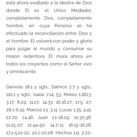
está ahora exaltado a la diestra de Dios
donde Él es el Único Mediador,
completamente Dios, completamente
hombre, en cuya Persona se ha
efectuado la reconciliación entre Dios y
el hombre. Él volverá con poder y gloria
para juzgar al mundo y consumar su
misión redentora. Él mora ahora en
todos los creyentes como el Señor vivo
y omnisciente.
Génesis 18.1 y sgts.; Salmos 2.7 y sgts.;
110.1 y sgts.; Isaías 7.14; 53; Mateo 1.1823;
3.17; 8.29; 11.27; 14.33; 16.16,27; 17.5; 27;
28.1-6,19; Marcos 1.1; 3.11, Lucas 1.35; 4.41;
22.70; 24.46; Juan 1.1-18,29; 10.30,38;
11.25-27; 12.44-50; 14.7-11; 16.15-16,28;
17.1-5,21-22; 20.1-20,28; Hechos 1.9; 2.22-