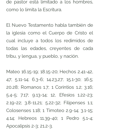
de pastor está limitado a los hombres,
como lo limita la Escritura.
El Nuevo Testamento habla también de
la iglesia como el Cuerpo de Cristo el
cual incluye a todos los redimidos de
todas las edades, creyentes de cada
tribu, y lengua, y pueblo, y nación.
Mateo 16.15-19; 18.15-20; Hechos 2.41-42,
47; 5.11-14; 6.3-6; 14.23,27; 15.1-30; 16.5;
20.28; Romanos 1.7; 1 Corintios 1.2; 3.16;
5.4-5; 7.17; 9.13-14; 12, Efesios 1.22-23;
2.19-22; 3.8-11,21; 5.22-32; Filipenses 1.1;
Colosenses 1.18; 1 Timoteo 2.9-14; 3.1-15;
4.14; Hebreos 11.39-40; 1 Pedro 5.1-4;
Apocalipsis 2-3; 21.2-3.