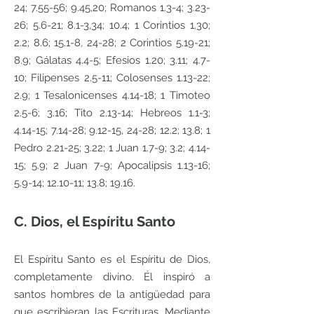
24; 7.55-56; 9.45,20; Romanos 1.3-4; 3.23-
26; 5.6-21; 8.1-3,34; 10.4; 1 Corintios 1.30;
2.2; 8.6; 15.1-8, 24-28; 2 Corintios 5.19-21;
8.9; Gálatas 4.4-5; Efesios 1.20; 3.11; 4.7-
10; Filipenses 2.5-11; Colosenses 1.13-22;
2.9; 1 Tesalonicenses 4.14-18; 1 Timoteo
2.5-6; 3.16; Tito 2.13-14; Hebreos 1.1-3;
4.14-15; 7.14-28; 9.12-15, 24-28; 12.2; 13.8; 1
Pedro 2.21-25; 3.22; 1 Juan 1.7-9; 3.2; 4.14-
15; 5.9; 2 Juan 7-9; Apocalipsis 1.13-16;
5.9-14; 12.10-11; 13.8; 19.16.
C. Dios, el Espíritu Santo
El Espíritu Santo es el Espíritu de Dios,
completamente divino. Él inspiró a
santos hombres de la antigüedad para
que escribieran las Escrituras. Mediante