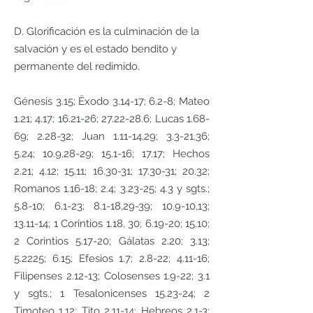
D. Glorificación es la culminación de la
salvación y es el estado bendito y
permanente del redimido.
Génesis 3.15; Ëxodo 3.14-17; 6.2-8; Mateo
1.21; 4.17; 16.21-26;
27.22-28.6
; Lucas 1.68-
69; 2.28-32; Juan 1.11-14,29; 3.3-21,36;
5.24; 10.9,28-29; 15.1-16; 17.17; Hechos
2.21; 4.12; 15.11; 16.30-31; 17.30-31; 20.32;
Romanos 1.16-18; 2.4; 3.23-25; 4.3 y sgts.;
5.8-10; 6.1-23; 8.1-18,29-39; 10.9-10,13;
13.11-14; 1 Corintios 1.18, 30; 6.19-20; 15.10;
2 Corintios 5.17-20; Gálatas 2.20; 3.13;
5.2225; 6.15; Efesios 1.7; 2.8-22; 4.11-16;
Filipenses 2.12-13; Colosenses 1.9-22; 3.1
y sgts.; 1 Tesalonicenses 15.23-24; 2
Timoteo 1.12; Tito 2.11-14; Hebreos 2.1-3;