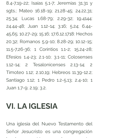
8.4-7,19-22; Isaías 5.1-7; Jeremías 31.31 y
sgts.; Mateo 16.18-19; 21.28-45; 24.22,31;
25.34; Lucas 1.68-79; 2.29-32; 19.4144:
24.44-48; Juan 1.12-14; 3.16; 5.24; 6.44-
45,65; 10.27-29; 15.16; 17.6,12.1718: Hechos
20.32; Romanos 5.9-10; 8.28-29; 10.12-15;
11.5-7,26-36; 1 Corintios 1.1-2; 15.24-28;
Efesios 1.4-23; 2.1-10; 3.1-11; Colosenses
1.12-14; 2 Tesalonicenses 2.13-14; 2
Timoteo 1.12; 2.10,19; Hebreos
11.39-12.2
;
Santiago 1.12; 1 Pedro 1.2-5,13; 2.4-10; 1
Juan 1.7-9; 2.19; 3.2.
VI. LA IGLESIA
Una iglesia del Nuevo Testamento del
Señor Jesucristo es una congregación