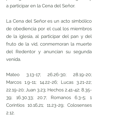
a participar en la Cena del Señor.
La Cena del Señor es un acto simbólico
de obediencia por el cual los miembros
de la iglesia, al participar del pan y del
fruto de la vid, conmemoran la muerte
del Redentor y anuncian su segunda
venida.
Mateo 3.13-17; 26.26-30; 28.19-20;
Marcos 1.9-11; 14.22-26; Lucas 3.21-22;
22.19-20; Juan 3.23; Hechos 2.41-42; 8.35-
39; 16.30.33; 20.7; Romanos 6.3-5; 1
Corintios 10.16,21; 11.23-29; Colosenses
2.12.
VIII. EL DÍA DEL SEÑOR