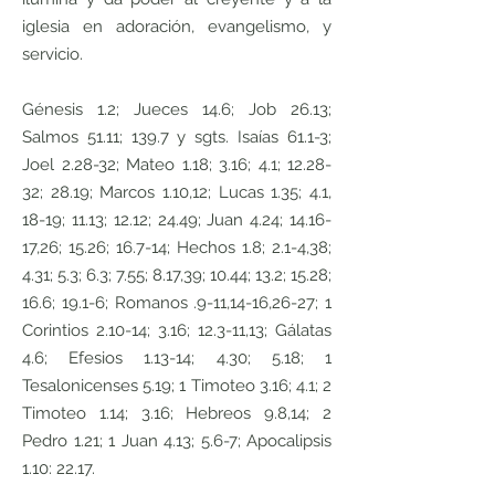
iglesia en adoración, evangelismo, y
servicio.
Génesis 1.2; Jueces 14.6; Job 26.13;
Salmos 51.11; 139.7 y sgts. Isaías 61.1-3;
Joel 2.28-32; Mateo 1.18; 3.16; 4.1; 12.28-
32; 28.19; Marcos 1.10,12; Lucas 1.35; 4.1,
18-19; 11.13; 12.12; 24.49; Juan 4.24; 14.16-
17,26; 15.26; 16.7-14; Hechos 1.8; 2.1-4,38;
4.31; 5.3; 6.3; 7.55; 8.17,39; 10.44; 13.2; 15.28;
16.6; 19.1-6; Romanos .9-11,14-16,26-27; 1
Corintios 2.10-14; 3.16; 12.3-11,13; Gálatas
4.6; Efesios 1.13-14; 4.30; 5.18; 1
Tesalonicenses 5.19; 1 Timoteo 3.16; 4.1; 2
Timoteo 1.14; 3.16; Hebreos 9.8,14; 2
Pedro 1.21; 1 Juan 4.13; 5.6-7; Apocalipsis
1.10: 22.17.