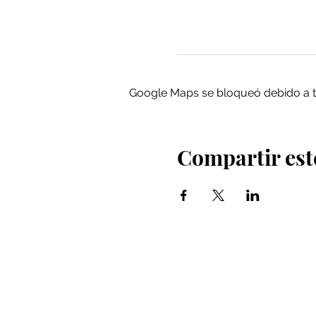
Google Maps se bloqueó debido a tus
Compartir est
Iglesia Bidea Donostia
Número de registro legal: 026112
NIF: R2000621-I