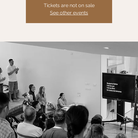
Tickets are not on sale
See other events