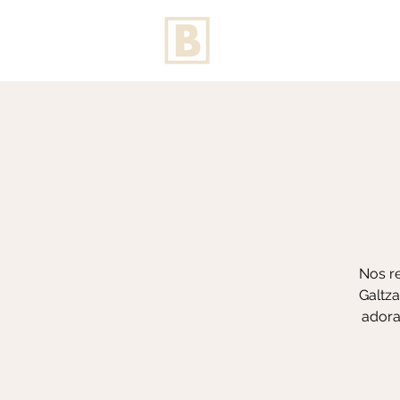
Nos re
Galtza
adora