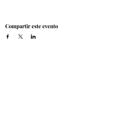
Compartir este evento
Iglesia Bidea Donostia
Número de registro legal: 026112