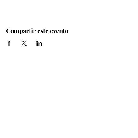
Compartir este evento
Iglesia Bidea Donostia
Número de registro legal: 026112