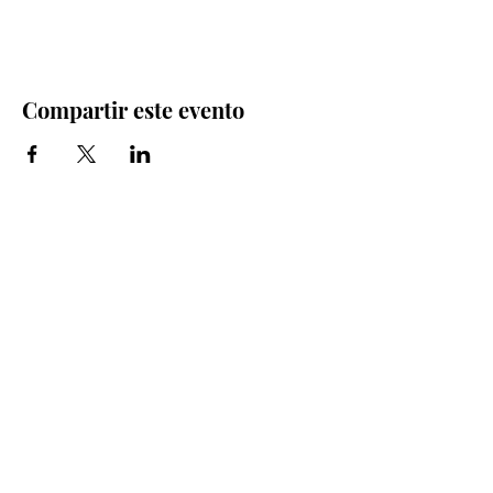
Compartir este evento
Iglesia Bidea Donostia
Número de registro legal: 026112