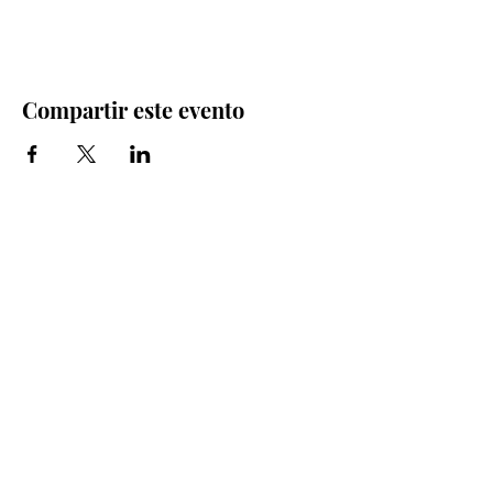
Compartir este evento
Iglesia Bidea Donostia
Número de registro legal: 026112