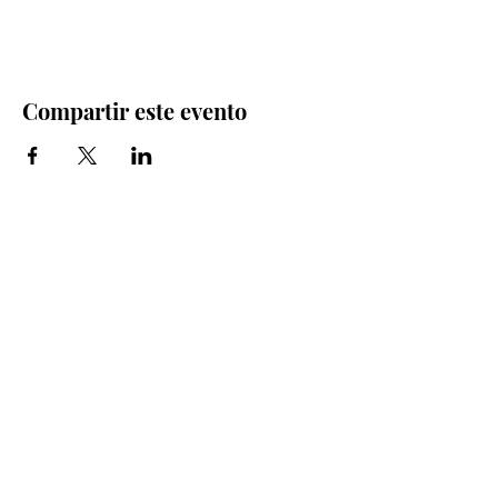
Compartir este evento
Iglesia Bidea Donostia
Número de registro legal: 026112