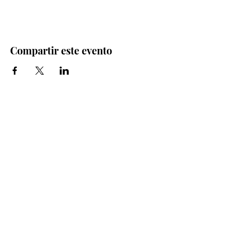
Compartir este evento
Iglesia Bidea Donostia
Número de registro legal: 026112