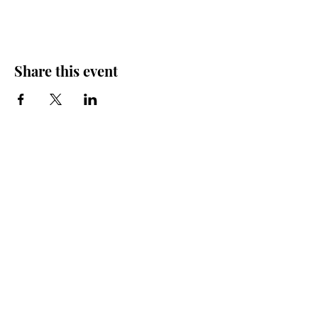
Share this event
Iglesia Bidea Donostia
Número de registro legal: 026112