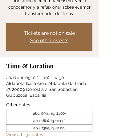
adoración y el compañerismo. Ven a
conocernos y a reflexionar sobre el amor
transformador de Jesús.
Tickets are not on sale
See other events
Time & Location
2026 api. 05(a) (11:00) – 12:30
Aldapeta Ikastetxea, Aldapeta Galtzada,
17, 20009 Donostia / San Sebastián,
Guipúzcoa, Espainia
Other dates
abu. 09(a), ig. (11:00)
abu. 16(a), ig. (11:00)
abu. 23(a), ig. (11:00)
View all 230 dates