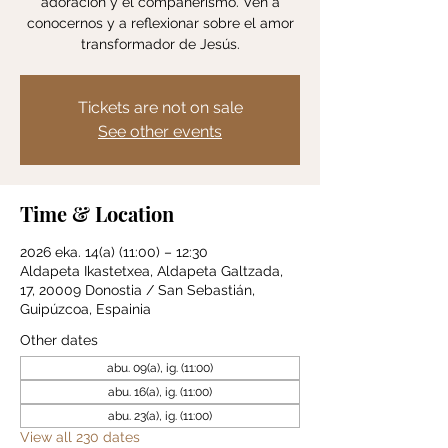
adoración y el compañerismo. Ven a
conocernos y a reflexionar sobre el amor
transformador de Jesús.
Tickets are not on sale
See other events
Time & Location
2026 eka. 14(a) (11:00) – 12:30
Aldapeta Ikastetxea, Aldapeta Galtzada,
17, 20009 Donostia / San Sebastián,
Guipúzcoa, Espainia
Other dates
abu. 09(a), ig. (11:00)
abu. 16(a), ig. (11:00)
abu. 23(a), ig. (11:00)
View all 230 dates