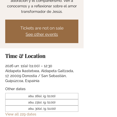
adoración y el compañerismo. Ven a
conocernos y a reflexionar sobre el amor
transformador de Jesús.
Tickets are not on sale
See other events
Time & Location
2026 urr. 11(a) (11:00) – 12:30
Aldapeta Ikastetxea, Aldapeta Galtzada,
17, 20009 Donostia / San Sebastián,
Guipúzcoa, Espainia
Other dates
abu. 16(a), ig. (11:00)
abu. 23(a), ig. (11:00)
abu. 30(a), ig. (11:00)
View all 229 dates