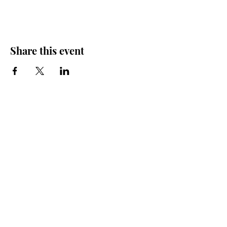
Share this event
Iglesia Bidea Donostia
Número de registro legal: 026112