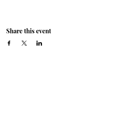
Share this event
Iglesia Bidea Donostia
Número de registro legal: 026112