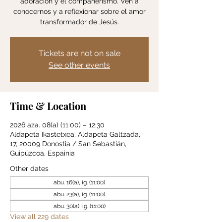
adoración y el compañerismo. Ven a
conocernos y a reflexionar sobre el amor
transformador de Jesús.
Tickets are not on sale
See other events
Time & Location
2026 aza. 08(a) (11:00) – 12:30
Aldapeta Ikastetxea, Aldapeta Galtzada,
17, 20009 Donostia / San Sebastián,
Guipúzcoa, Espainia
Other dates
abu. 16(a), ig. (11:00)
abu. 23(a), ig. (11:00)
abu. 30(a), ig. (11:00)
View all 229 dates