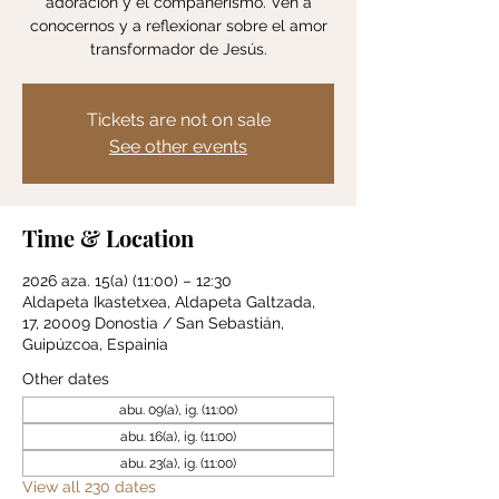
adoración y el compañerismo. Ven a
conocernos y a reflexionar sobre el amor
transformador de Jesús.
Tickets are not on sale
See other events
Time & Location
2026 aza. 15(a) (11:00) – 12:30
Aldapeta Ikastetxea, Aldapeta Galtzada,
17, 20009 Donostia / San Sebastián,
Guipúzcoa, Espainia
Other dates
abu. 09(a), ig. (11:00)
abu. 16(a), ig. (11:00)
abu. 23(a), ig. (11:00)
View all 230 dates