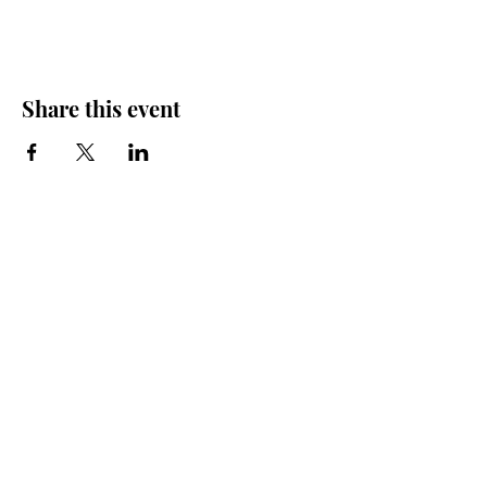
Share this event
Iglesia Bidea Donostia
Número de registro legal: 026112