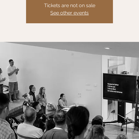
Tickets are not on sale
See other events