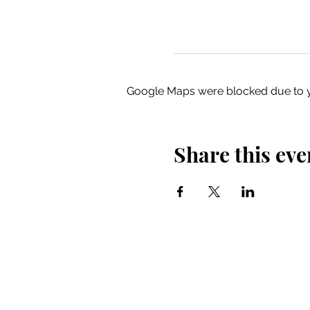
Google Maps were blocked due to yo
Share this eve
Iglesia Bidea Donostia
Número de registro legal: 026112
NIF: R2000621-I