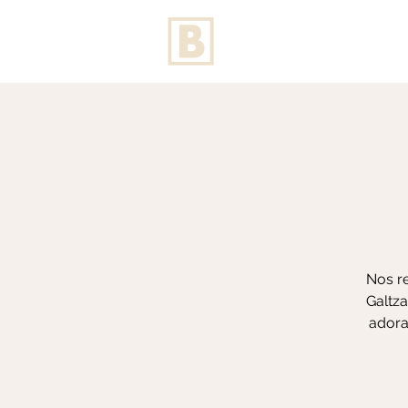
Nos re
Galtza
adora