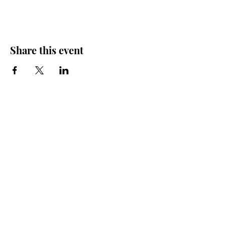
Share this event
Iglesia Bidea Donostia
Número de registro legal: 026112