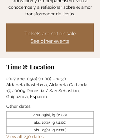
adoración y el compañerismo. Ven a
conocernos y a reflexionar sobre el amor
transformador de Jesús.
Tickets are not on sale
See other events
Time & Location
2027 abe. 05(a) (11:00) – 12:30
Aldapeta Ikastetxea, Aldapeta Galtzada,
17, 20009 Donostia / San Sebastián,
Guipúzcoa, Espainia
Other dates
abu. 09(a), ig. (11:00)
abu. 16(a), ig. (11:00)
abu. 23(a), ig. (11:00)
View all 230 dates