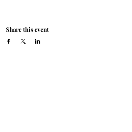
Share this event
Iglesia Bidea Donostia
Número de registro legal: 026112