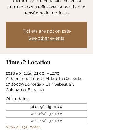
adoración y el compañerismo. Ven a
conocernos y a reflexionar sobre el amor
transformador de Jesús.
Tickets are not on sale
See other events
Time & Location
2028 api. 16(a) (11:00) – 12:30
Aldapeta Ikastetxea, Aldapeta Galtzada,
17, 20009 Donostia / San Sebastián,
Guipúzcoa, Espainia
Other dates
abu. 09(a), ig. (11:00)
abu. 16(a), ig. (11:00)
abu. 23(a), ig. (11:00)
View all 230 dates