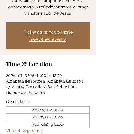
adoración y el compañerismo. Ven a
conocernos y a reflexionar sobre el amor
transformador de Jesús.
Tickets are not on sale
See other events
Time & Location
2028 uzt. 02(a) (11:00) – 12:30
Aldapeta Ikastetxea, Aldapeta Galtzada,
17, 20009 Donostia / San Sebastián,
Guipúzcoa, Espainia
Other dates
abu. 16(a), ig. (11:00)
abu. 23(a), ig. (11:00)
abu. 30(a), ig. (11:00)
View all 229 dates