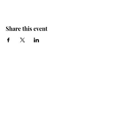
Share this event
Iglesia Bidea Donostia
Número de registro legal: 026112