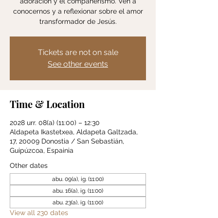
adoración y el compañerismo. Ven a
conocernos y a reflexionar sobre el amor
transformador de Jesús.
Tickets are not on sale
See other events
Time & Location
2028 urr. 08(a) (11:00) – 12:30
Aldapeta Ikastetxea, Aldapeta Galtzada,
17, 20009 Donostia / San Sebastián,
Guipúzcoa, Espainia
Other dates
abu. 09(a), ig. (11:00)
abu. 16(a), ig. (11:00)
abu. 23(a), ig. (11:00)
View all 230 dates