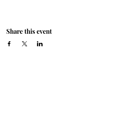
Share this event
Iglesia Bidea Donostia
Número de registro legal: 026112