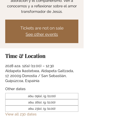
adoración y el compañerismo. Ven a
conocernos y a reflexionar sobre el amor
transformador de Jesús.
Tickets are not on sale
See other events
Time & Location
2028 aza. 12(a) (11:00) – 12:30
Aldapeta Ikastetxea, Aldapeta Galtzada,
17, 20009 Donostia / San Sebastián,
Guipúzcoa, Espainia
Other dates
abu. 09(a), ig. (11:00)
abu. 16(a), ig. (11:00)
abu. 23(a), ig. (11:00)
View all 230 dates