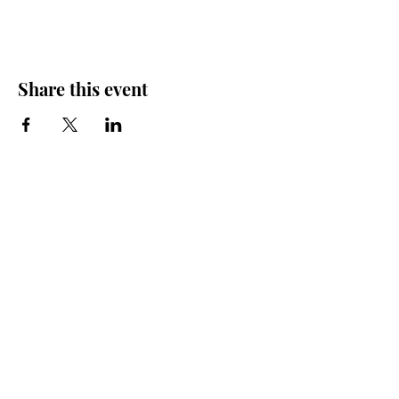
Share this event
Iglesia Bidea Donostia
Número de registro legal: 026112