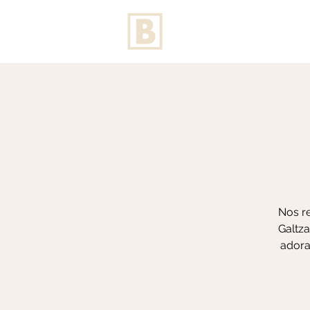
Nos re
Galtza
adora