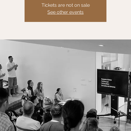
Tickets are not on sale
See other events