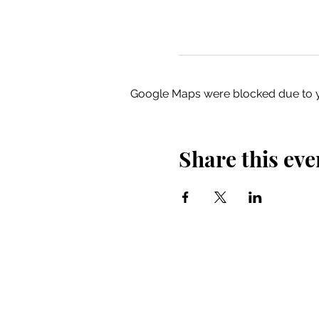
Google Maps were blocked due to yo
Share this eve
Iglesia Bidea Donostia
Número de registro legal: 026112
NIF: R2000621-I