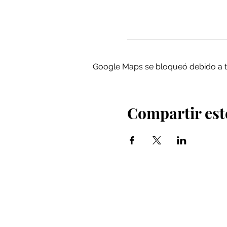
Google Maps se bloqueó debido a tus
Compartir est
Iglesia Bidea Donostia
Número de registro legal: 026112
NIF: R2000621-I