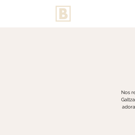
Nos re
Galtza
adora