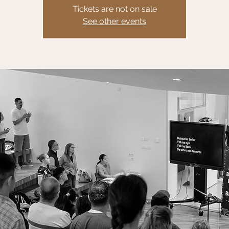
Tickets are not on sale
See other events