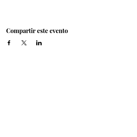
Compartir este evento
Iglesia Bidea Donostia
Número de registro legal: 026112