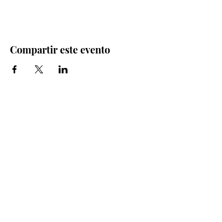
Compartir este evento
Iglesia Bidea Donostia
Número de registro legal: 026112