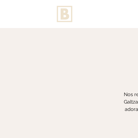
Nos re
Galtza
adora