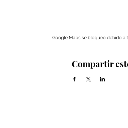
Google Maps se bloqueó debido a tus
Compartir est
Iglesia Bidea Donostia
Número de registro legal: 026112
NIF: R2000621-I