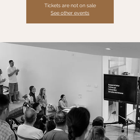
Tickets are not on sale
See other events