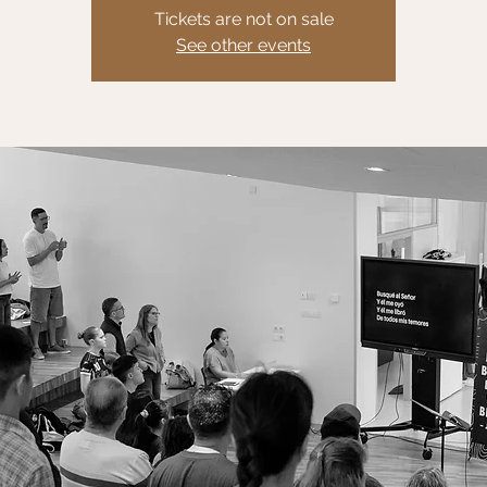
Tickets are not on sale
See other events