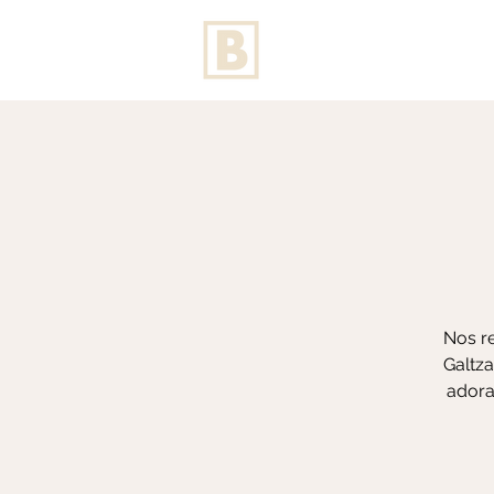
Nos re
Galtza
adora