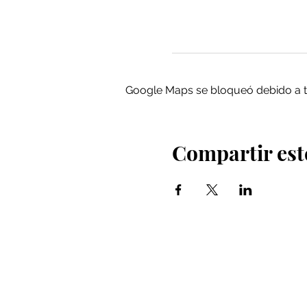
Google Maps se bloqueó debido a tus
Compartir est
Iglesia Bidea Donostia
Número de registro legal: 026112
NIF: R2000621-I