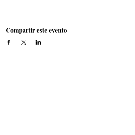
Compartir este evento
Iglesia Bidea Donostia
Número de registro legal: 026112