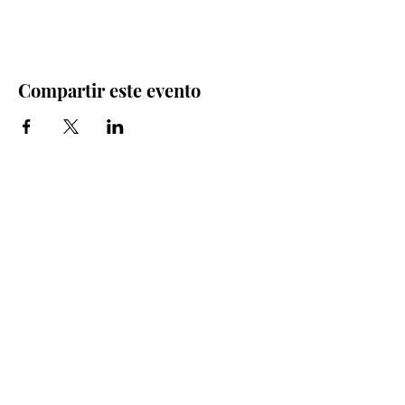
Compartir este evento
Iglesia Bidea Donostia
Número de registro legal: 026112