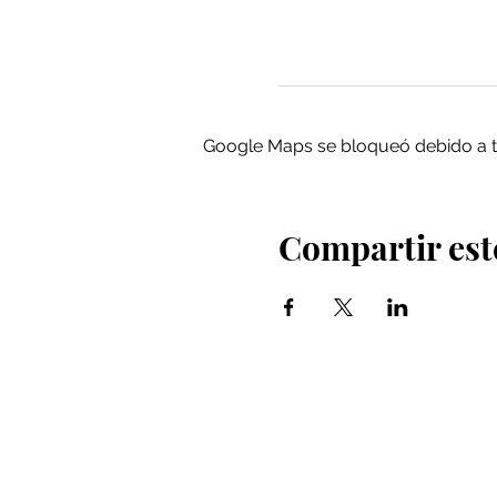
Google Maps se bloqueó debido a tus
Compartir est
Iglesia Bidea Donostia
Número de registro legal: 026112
NIF: R2000621-I