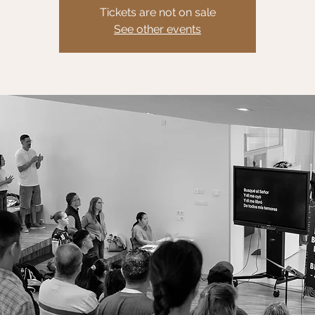
Tickets are not on sale
See other events