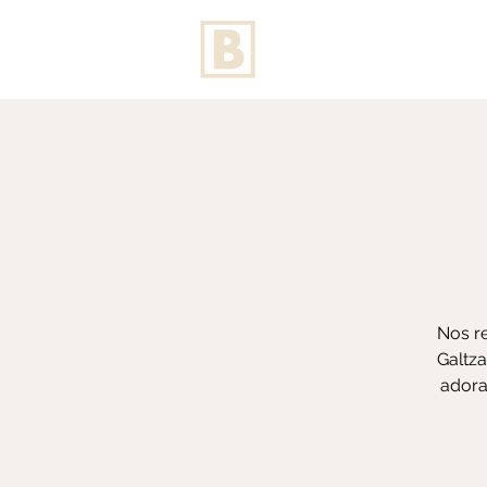
Nos re
Galtza
adora