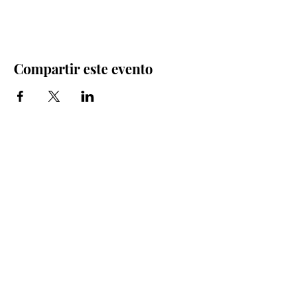
Compartir este evento
Iglesia Bidea Donostia
Número de registro legal: 026112