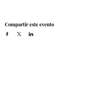
Compartir este evento
Iglesia Bidea Donostia
Número de registro legal: 026112