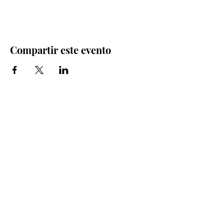
Compartir este evento
Iglesia Bidea Donostia
Número de registro legal: 026112