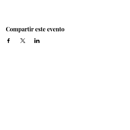
Compartir este evento
Iglesia Bidea Donostia
Número de registro legal: 026112