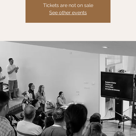
Tickets are not on sale
See other events