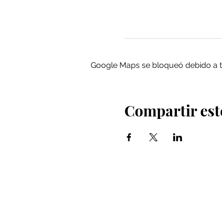
Google Maps se bloqueó debido a tus
Compartir est
Iglesia Bidea Donostia
Número de registro legal: 026112
NIF: R2000621-I