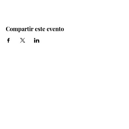
Compartir este evento
Iglesia Bidea Donostia
Número de registro legal: 026112