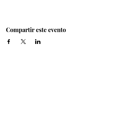
Compartir este evento
Iglesia Bidea Donostia
Número de registro legal: 026112