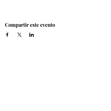
Compartir este evento
Iglesia Bidea Donostia
Número de registro legal: 026112