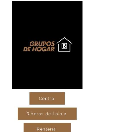
Centro
Riberas de Loiola
Rentería