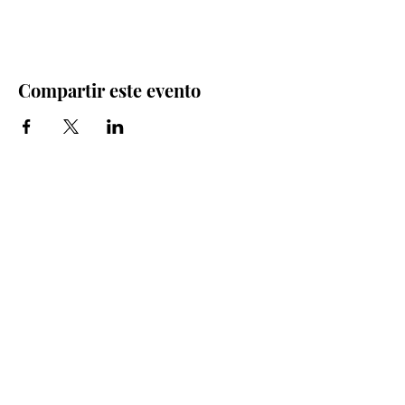
Compartir este evento
Iglesia Bidea Donostia
Número de registro legal: 026112